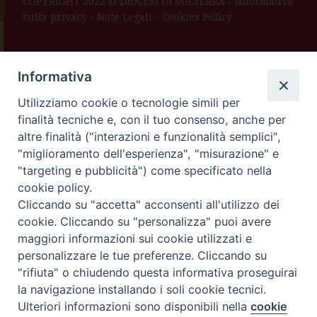
COPYRIGHT 2022 © DIOCESI DI VOLTERRA -
Informativa
sulla privacy
-
Note Legali
-
Cookies Policy
Informativa
Utilizziamo cookie o tecnologie simili per
finalità tecniche e, con il tuo consenso, anche per
altre finalità ("interazioni e funzionalità semplici",
"miglioramento dell'esperienza", "misurazione" e
"targeting e pubblicità") come specificato nella
cookie policy.
Cliccando su "accetta" acconsenti all'utilizzo dei
cookie. Cliccando su "personalizza" puoi avere
maggiori informazioni sui cookie utilizzati e
personalizzare le tue preferenze. Cliccando su
"rifiuta" o chiudendo questa informativa proseguirai
la navigazione installando i soli cookie tecnici.
Ulteriori informazioni sono disponibili nella
cookie
Preferenze Cookie