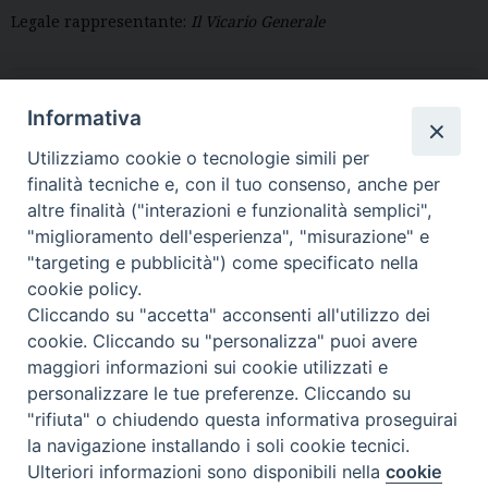
Legale rappresentante:
Il Vicario Generale
Informativa
Diocesi di Volterra
Utilizziamo cookie o tecnologie simili per
COPYRIGHT 2022 © DIOCESI DI VOLTERRA -
Informativa
finalità tecniche e, con il tuo consenso, anche per
sulla privacy
-
Note Legali
-
Cookies Policy
altre finalità ("interazioni e funzionalità semplici",
"miglioramento dell'esperienza", "misurazione" e
"targeting e pubblicità") come specificato nella
cookie policy.
Cliccando su "accetta" acconsenti all'utilizzo dei
cookie. Cliccando su "personalizza" puoi avere
maggiori informazioni sui cookie utilizzati e
personalizzare le tue preferenze. Cliccando su
"rifiuta" o chiudendo questa informativa proseguirai
la navigazione installando i soli cookie tecnici.
Ulteriori informazioni sono disponibili nella
cookie
Preferenze Cookie