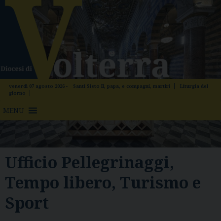
Skip
to
content
venerdì 07 agosto 2026 -
Santi Sisto II, papa, e compagni, martiri
Liturgia del
giorno
MENU
Ufficio Pellegrinaggi,
Tempo libero, Turismo e
Sport