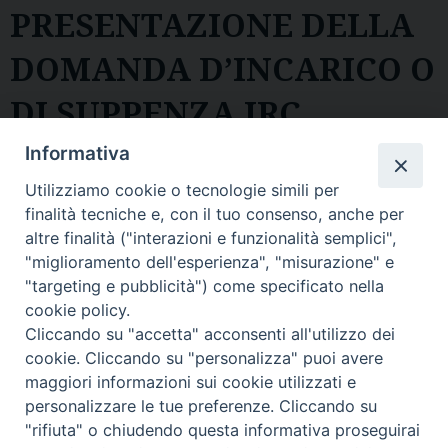
PRESENTAZIONE DELLA
DOMANDA D’INCARICO O
DI SUPPENZA IRC
Informativa
Modulo formato pdf DA SCARICARE, compilare
ed inviare scannerizzato (va firmato) via email
Utilizziamo cookie o tecnologie simili per
a: curriculum.ircvolterra@gmail.com
finalità tecniche e, con il tuo consenso, anche per
altre finalità ("interazioni e funzionalità semplici",
"miglioramento dell'esperienza", "misurazione" e
"targeting e pubblicità") come specificato nella
P
cookie policy.
o
Cliccando su "accetta" acconsenti all'utilizzo dei
Diocesi di Volterra
s
cookie. Cliccando su "personalizza" puoi avere
t
maggiori informazioni sui cookie utilizzati e
N
COPYRIGHT 2022 © DIOCESI DI VOLTERRA -
Informativa
personalizzare le tue preferenze. Cliccando su
sulla privacy
-
Note Legali
-
Cookies Policy
a
"rifiuta" o chiudendo questa informativa proseguirai