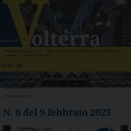
Skip
to
content
domenica 09 agosto 2026 -
Santa Teresa Benedetta della Croce (Edith) Stein,
vergine
Liturgia del giorno
MENU
PRIMAPAGINAARALDO
8 FEBBRAIO 2025
N. 6 del 9 febbraio 2025