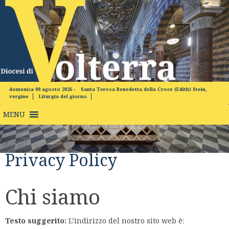
Skip
to
content
domenica 09 agosto 2026 -
Santa Teresa Benedetta della Croce (Edith) Stein,
vergine
Liturgia del giorno
MENU
Privacy Policy
Chi siamo
Testo suggerito:
L’indirizzo del nostro sito web è: