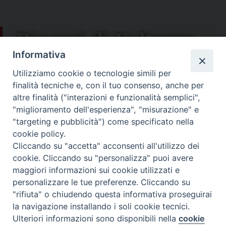
Diocesi di Volterra
Informativa
COPYRIGHT 2022 © DIOCESI DI VOLTERRA -
Informativa
sulla privacy
-
Note Legali
-
Cookies Policy
Utilizziamo cookie o tecnologie simili per
finalità tecniche e, con il tuo consenso, anche per
altre finalità ("interazioni e funzionalità semplici",
"miglioramento dell'esperienza", "misurazione" e
"targeting e pubblicità") come specificato nella
cookie policy.
Cliccando su "accetta" acconsenti all'utilizzo dei
cookie. Cliccando su "personalizza" puoi avere
maggiori informazioni sui cookie utilizzati e
personalizzare le tue preferenze. Cliccando su
"rifiuta" o chiudendo questa informativa proseguirai
la navigazione installando i soli cookie tecnici.
Ulteriori informazioni sono disponibili nella
cookie
Preferenze Cookie