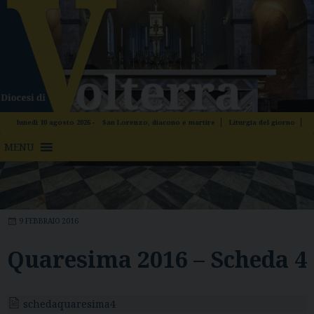
Skip
to
content
lunedì 10 agosto 2026 -
San Lorenzo, diacono e martire
Liturgia del giorno
MENU
CARITAS
,
DOCUMENTI
,
QUARESIMA 2016
9 FEBBRAIO 2016
Quaresima 2016 – Scheda 4
schedaquaresima4