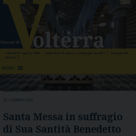
Skip
to
content
venerdì 07 agosto 2026 -
Santi Sisto II, papa, e compagni, martiri
Liturgia del
giorno
MENU
SENZA CATEGORIA
1 GENNAIO 2023
Santa Messa in suffragio
di Sua Santità Benedetto