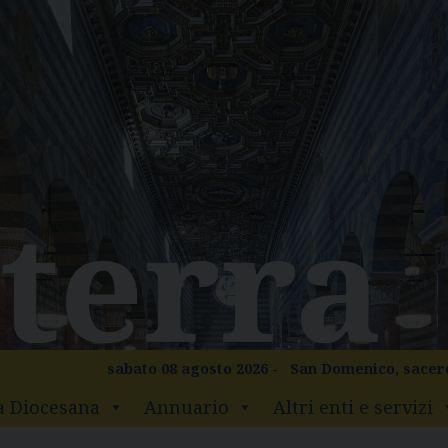
sabato 08 agosto 2026 -
San Domenico, sacer
a Diocesana
Annuario
Altri enti e servizi