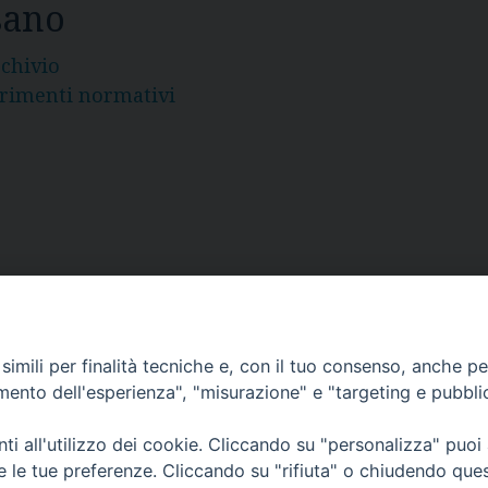
sano
rchivio
erimenti normativi
a
imili per finalità tecniche e, con il tuo consenso, anche per 
rmativa sulla privacy
Note Legali
Cookies Policy
-
-
amento dell'esperienza", "misurazione" e "targeting e pubbli
i all'utilizzo dei cookie. Cliccando su "personalizza" puoi
re le tue preferenze. Cliccando su "rifiuta" o chiudendo que