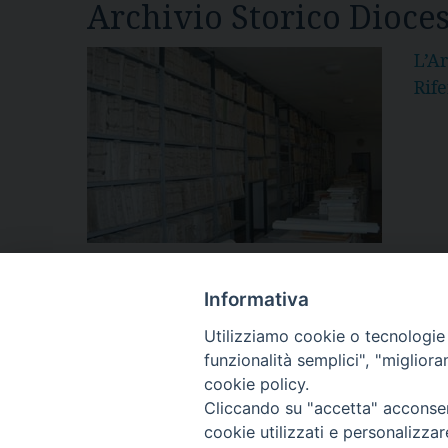
Archivio Storico Dioce
L’A
Rif
Diocesi di Volterr
Informativa
Utilizziamo cookie o tecnologie s
Info
COPYRIGHT 2022 © DIOCESI DI VOLTERRA -
funzionalità semplici", "miglior
cookie policy.
Cliccando su "accetta" acconsent
cookie utilizzati e personalizza