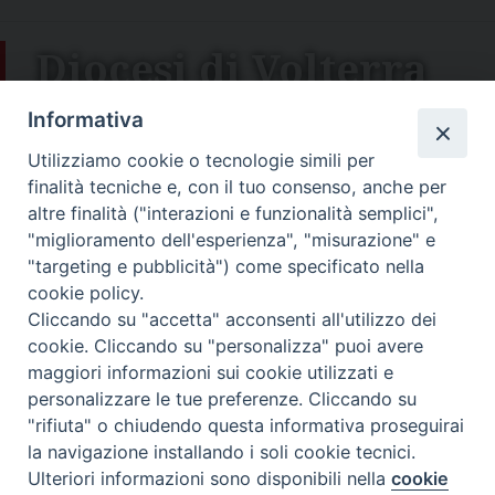
Diocesi di Volterra
COPYRIGHT 2022 © DIOCESI DI VOLTERRA -
Informativa
Informativa
sulla privacy
-
Note Legali
-
Cookies Policy
Utilizziamo cookie o tecnologie simili per
finalità tecniche e, con il tuo consenso, anche per
altre finalità ("interazioni e funzionalità semplici",
"miglioramento dell'esperienza", "misurazione" e
"targeting e pubblicità") come specificato nella
cookie policy.
Cliccando su "accetta" acconsenti all'utilizzo dei
cookie. Cliccando su "personalizza" puoi avere
maggiori informazioni sui cookie utilizzati e
personalizzare le tue preferenze. Cliccando su
"rifiuta" o chiudendo questa informativa proseguirai
la navigazione installando i soli cookie tecnici.
Ulteriori informazioni sono disponibili nella
cookie
Preferenze Cookie