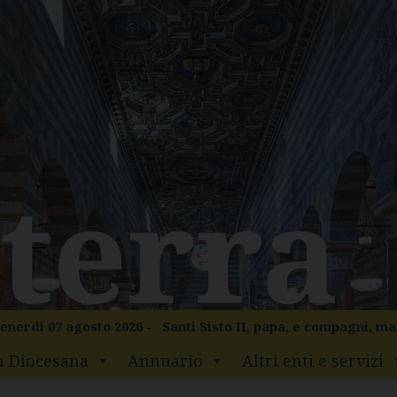
enerdì 07 agosto 2026 -
Santi Sisto II, papa, e compagni, ma
a Diocesana
Annuario
Altri enti e servizi