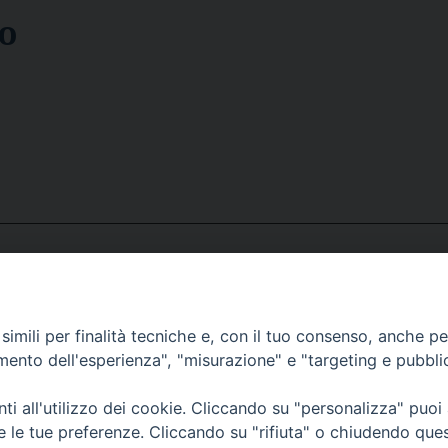
o
i Terme
imili per finalità tecniche e, con il tuo consenso, anche per 
a
amento dell'esperienza", "misurazione" e "targeting e pubbli
rmativa sulla privacy
Note Legali
Cookies Policy
i all'utilizzo dei cookie. Cliccando su "personalizza" puoi
-
-
re le tue preferenze. Cliccando su "rifiuta" o chiudendo que