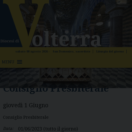
Skip
to
content
sabato 08 agosto 2026 -
San Domenico, sacerdote
Liturgia del giorno
MENU
Consiglio Presbiterale
giovedì
1
Giugno
Consiglio Presbiterale
Data:
01/06/2023
(tutto il giorno)