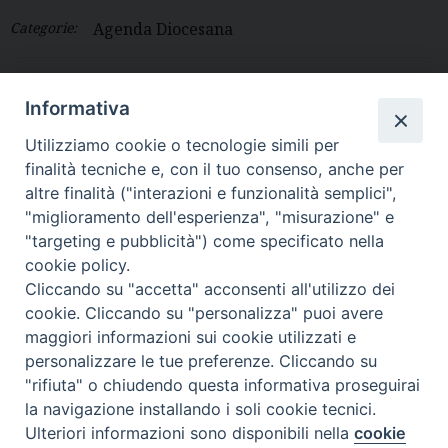
Categorie:
Agenda Diocesana
Diocesi di Volterra
Informativa
Utilizziamo cookie o tecnologie simili per
COPYRIGHT 2022 © DIOCESI DI VOLTERRA -
Informativa
finalità tecniche e, con il tuo consenso, anche per
sulla privacy
-
Note Legali
-
Cookies Policy
altre finalità ("interazioni e funzionalità semplici",
"miglioramento dell'esperienza", "misurazione" e
"targeting e pubblicità") come specificato nella
cookie policy.
Cliccando su "accetta" acconsenti all'utilizzo dei
cookie. Cliccando su "personalizza" puoi avere
maggiori informazioni sui cookie utilizzati e
personalizzare le tue preferenze. Cliccando su
"rifiuta" o chiudendo questa informativa proseguirai
la navigazione installando i soli cookie tecnici.
Ulteriori informazioni sono disponibili nella
cookie
Preferenze Cookie