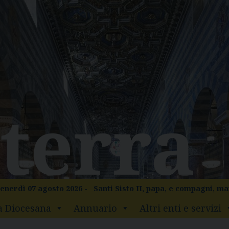
enerdì 07 agosto 2026 -
Santi Sisto II, papa, e compagni, ma
a Diocesana
Annuario
Altri enti e servizi