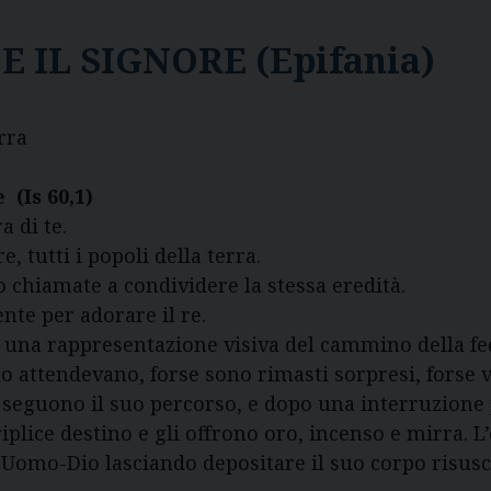
DE IL SIGNORE (Epifania)
rra
te
(Is 60,1)
a di te.
tti i popoli della terra.
iamate a condividere la stessa eredità.
 per adorare il re.
a rappresentazione visiva del cammino della fed
o attendevano, forse sono rimasti sorpresi, forse v
lo seguono il suo percorso, e dopo una interruzione
lice destino e gli offrono oro, incenso e mirra. L’
l’Uomo-Dio lasciando depositare il suo corpo risusc