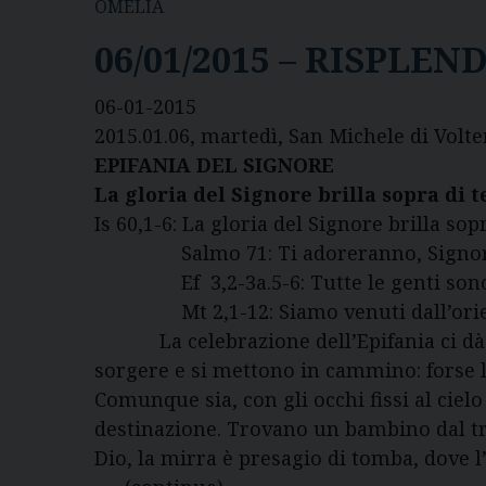
OMELIA
06/01/2015 – RISPLEN
06-01-2015
2015.01.06, martedì, San Michele di Volte
EPIFANIA DEL SIGNORE
La gloria del Signore brilla sopra di 
Is 60,1-6: La gloria del Signore brilla sopr
Salmo 71: Ti adoreranno, Signore, tu
Ef 3,2-3a.5-6: Tutte le genti sono ch
Mt 2,1-12: Siamo venuti dall’oriente
La celebrazione dell’Epifania ci dà un
sorgere e si mettono in cammino: forse l
Comunque sia, con gli occhi fissi al cie
destinazione. Trovano un bambino dal trip
Dio, la mirra è presagio di tomba, dove 