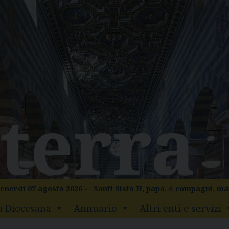
enerdì 07 agosto 2026 -
Santi Sisto II, papa, e compagni, ma
a Diocesana
Annuario
Altri enti e servizi