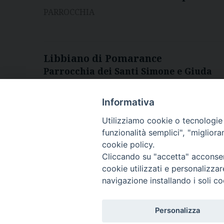
PARROCCHIA
Libbiano di Pomarance
Parrocchia dei Santi Simone e Giuda
PARROCCHIA
Informativa
Utilizziamo cookie o tecnologie s
funzionalità semplici", "miglior
1
2
Pagina successiva »
cookie policy.
Cliccando su "accetta" acconsent
Diocesi di Volterr
cookie utilizzati e personalizza
navigazione installando i soli co
Info
COPYRIGHT 2022 © DIOCESI DI VOLTERRA -
Personalizza