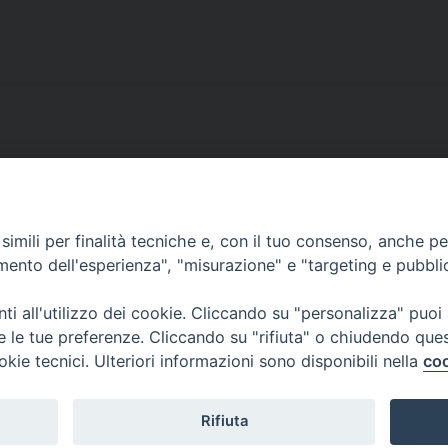
imili per finalità tecniche e, con il tuo consenso, anche per 
amento dell'esperienza", "misurazione" e "targeting e pubbli
i all'utilizzo dei cookie. Cliccando su "personalizza" puoi
a
re le tue preferenze. Cliccando su "rifiuta" o chiudendo que
okie tecnici. Ulteriori informazioni sono disponibili nella
coo
rmativa sulla privacy
Note Legali
Cookies Policy
-
-
Rifiuta