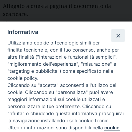
Allegato a questa pagina il documento da
scaricare.
Modulo-per-la-richiesta-di-fotoriproduzioni
Informativa
Utilizziamo cookie o tecnologie simili per
Diocesi di Volterra
finalità tecniche e, con il tuo consenso, anche per
altre finalità ("interazioni e funzionalità semplici",
COPYRIGHT 2022 © DIOCESI DI VOLTERRA -
Informativa
"miglioramento dell'esperienza", "misurazione" e
sulla privacy
-
Note Legali
-
Cookies Policy
"targeting e pubblicità") come specificato nella
cookie policy.
Cliccando su "accetta" acconsenti all'utilizzo dei
cookie. Cliccando su "personalizza" puoi avere
maggiori informazioni sui cookie utilizzati e
personalizzare le tue preferenze. Cliccando su
"rifiuta" o chiudendo questa informativa proseguirai
la navigazione installando i soli cookie tecnici.
Ulteriori informazioni sono disponibili nella
cookie
Preferenze Cookie