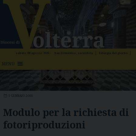
Skip
to
content
sabato 08 agosto 2026 -
San Domenico, sacerdote
Liturgia del giorno
MENU
ARCHIVIO STORICO DIOCESANO
,
DOCUMENTI
,
MODULI
1 GENNAIO 2000
Modulo per la richiesta di
fotoriproduzioni