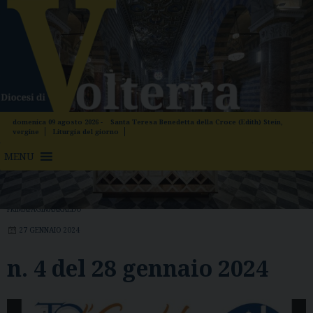
Skip
to
content
domenica 09 agosto 2026 -
Santa Teresa Benedetta della Croce (Edith) Stein,
vergine
Liturgia del giorno
MENU
PRIMAPAGINAARALDO
27 GENNAIO 2024
n. 4 del 28 gennaio 2024