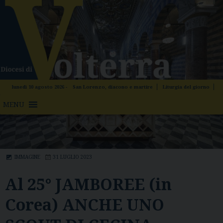
Skip
to
content
lunedì 10 agosto 2026 -
San Lorenzo, diacono e martire
Liturgia del giorno
MENU
ARCHIVIO NEWS
IMMAGINE
31 LUGLIO 2023
Al 25° JAMBOREE (in
Corea) ANCHE UNO