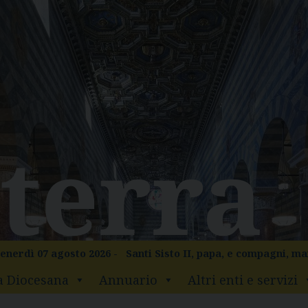
enerdì 07 agosto 2026 -
Santi Sisto II, papa, e compagni, ma
a Diocesana
Annuario
Altri enti e servizi