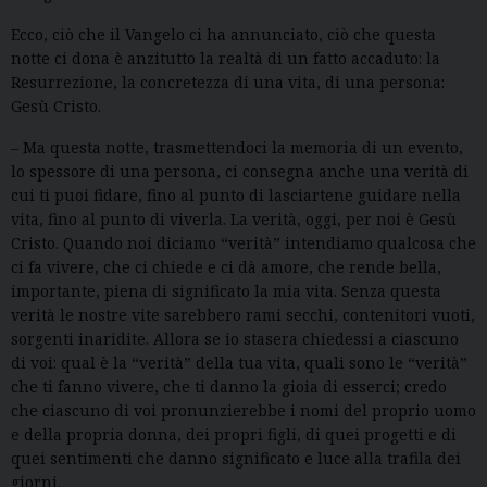
Ecco, ciò che il Vangelo ci ha annunciato, ciò che questa
notte ci dona è anzitutto la realtà di un fatto accaduto: la
Resurrezione, la concretezza di una vita, di una persona:
Gesù Cristo.
– Ma questa notte, trasmettendoci la memoria di un evento,
lo spessore di una persona, ci consegna anche una verità di
cui ti puoi fidare, fino al punto di lasciartene guidare nella
vita, fino al punto di viverla. La verità, oggi, per noi è Gesù
Cristo. Quando noi diciamo “verità” intendiamo qualcosa che
ci fa vivere, che ci chiede e ci dà amore, che rende bella,
importante, piena di significato la mia vita. Senza questa
verità le nostre vite sarebbero rami secchi, contenitori vuoti,
sorgenti inaridite. Allora se io stasera chiedessi a ciascuno
di voi: qual è la “verità” della tua vita, quali sono le “verità”
che ti fanno vivere, che ti danno la gioia di esserci; credo
che ciascuno di voi pronunzierebbe i nomi del proprio uomo
e della propria donna, dei propri figli, di quei progetti e di
quei sentimenti che danno significato e luce alla trafila dei
giorni.