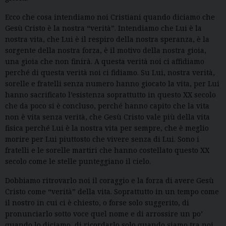
Ecco che cosa intendiamo noi Cristiani quando diciamo che
Gesù Cristo è la nostra “verità”. Intendiamo che Lui è la
nostra vita, che Lui è il respiro della nostra speranza, è la
sorgente della nostra forza, è il motivo della nostra gioia,
una gioia che non finirà. A questa verità noi ci affidiamo
perché di questa verità noi ci fidiamo. Su Lui, nostra verità,
sorelle e fratelli senza numero hanno giocato la vita, per Lui
hanno sacrificato l’esistenza soprattutto in questo XX secolo
che da poco si è concluso, perché hanno capito che la vita
non è vita senza verità, che Gesù Cristo vale più della vita
fisica perché Lui è la nostra vita per sempre, che è meglio
morire per Lui piuttosto che vivere senza di Lui. Sono i
fratelli e le sorelle martiri che hanno costellato questo XX
secolo come le stelle punteggiano il cielo.
Dobbiamo ritrovarlo noi il coraggio e la forza di avere Gesù
Cristo come “verità” della vita. Soprattutto in un tempo come
il nostro in cui ci è chiesto, o forse solo suggerito, di
pronunciarlo sotto voce quel nome e di arrossire un po’
quando lo diciamo, di ricordarlo solo quando siamo tra noi,