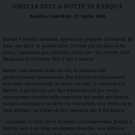
OMELIA DELLA NOTTE DI PASQUA
Basilica Cattedrale, 15 Aprile 2006
Sorelle e fratelli carissimi, appena un grappolo di versetti, di
frasi, per dirci, in questa notte, l’evento più decisivo della
storia, l’annuncio più risolutivo della vita: “voi cercate Gesù
Nazareno, il Crocifisso. Non è qui, è risorto”.
Notate come questa frase accosti, in maniera che
giudicheremmo paradossale, due termini reciprocamente
repulsivi, inconciliabili: la morte e la vita, il Crocifisso e il
Risorto. E questo non per fare letteratura né per creare
increspature emotive sulla superficie dei nostri sentimenti,
ma per consegnarci un fatto che è accaduto, una verità cui ti
puoi affidare, un’attesa ed una speranza per il tuo futuro.
– Anzitutto un fatto che è accaduto: il Cristianesimo, fratelli e
sorelle, non è un’idea, un sistema filosofico, una dottrina;
esso è centralmente un fatto, un evento, esso è una persona.