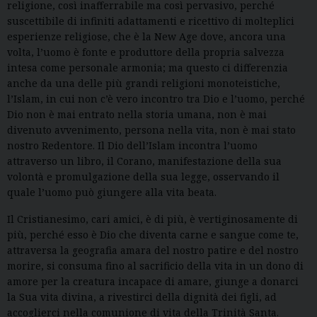
religione, così inafferrabile ma così pervasivo, perché
suscettibile di infiniti adattamenti e ricettivo di molteplici
esperienze religiose, che è la New Age dove, ancora una
volta, l’uomo è fonte e produttore della propria salvezza
intesa come personale armonia; ma questo ci differenzia
anche da una delle più grandi religioni monoteistiche,
l’Islam, in cui non c’è vero incontro tra Dio e l’uomo, perché
Dio non è mai entrato nella storia umana, non è mai
divenuto avvenimento, persona nella vita, non è mai stato
nostro Redentore. Il Dio dell’Islam incontra l’uomo
attraverso un libro, il Corano, manifestazione della sua
volontà e promulgazione della sua legge, osservando il
quale l’uomo può giungere alla vita beata.
Il Cristianesimo, cari amici, è di più, è vertiginosamente di
più, perché esso è Dio che diventa carne e sangue come te,
attraversa la geografia amara del nostro patire e del nostro
morire, si consuma fino al sacrificio della vita in un dono di
amore per la creatura incapace di amare, giunge a donarci
la Sua vita divina, a rivestirci della dignità dei figli, ad
accoglierci nella comunione di vita della Trinità Santa.